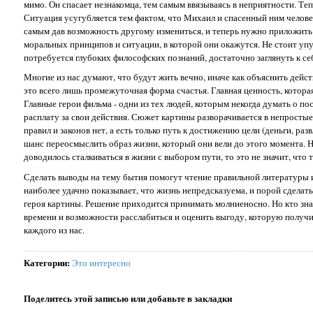
мимо. Он спасает незнакомца, тем самым ввязываясь в неприятности. Те
Ситуация усугубляется тем фактом, что Михаил и спасенный ним человек
самым дав возможность другому измениться, и теперь нужно приложить у
моральных принципов и ситуации, в которой они окажутся. Не стоит уп
потребуется глубоких философских познаний, достаточно заглянуть к себ
Многие из нас думают, что будут жить вечно, иначе как объяснить дейст
это всего лишь промежуточная форма счастья. Главная ценность, которая
Главные герои фильма - одни из тех людей, которым некогда думать о 
расплату за свои действия. Сюжет картины разворачивается в непростые 
правил и законов нет, а есть только путь к достижению цели (деньги, раз
шанс переосмыслить образ жизни, который они вели до этого момента. Но
доводилось сталкиваться в жизни с выбором пути, то это не значит, что
Сделать выводы на тему бытия помогут чтение правильной литературы 
наиболее удачно показывает, что жизнь непредсказуема, и порой сделать
героя картины. Решение приходится принимать молниеносно. Но кто зна
времени и возможности расслабиться и оценить выгоду, которую получишь
каждого из нас.
Категории
:
Это интересно
Поделитесь этой записью или добавьте в закладки