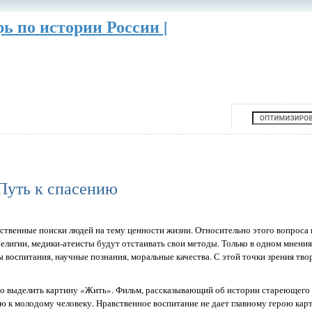
рь по истории России |
Путь к спасению
твенные поиски людей на тему ценности жизни. Относительно этого вопроса 
религии, медики-атеисты будут отстаивать свои методы. Только в одном мнения
 воспитания, научные познания, моральные качества. С этой точки зрения тво
но выделить картину «Жить». Фильм, рассказывающий об истории стареющего
ю к молодому человеку. Нравственное воспитание не дает главному герою ка