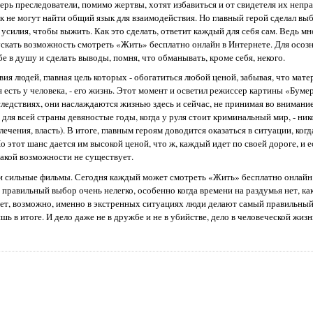
перь преследователи, помимо жертвы, хотят избавиться и от свидетеля их неп
 не могут найти общий язык для взаимодействия. Но главный герой сделал выб
силия, чтобы выжить. Как это сделать, ответит каждый для себя сам. Ведь мн
ускать возможность смотреть «Жить» бесплатно онлайн в Интернете. Для осоз
е в душу и сделать выводы, помня, что обманывать, кроме себя, некого.
вия людей, главная цель которых - обогатиться любой ценой, забывая, что мате
 есть у человека, - его жизнь. Этот момент и осветил режиссер картины «Буме
последствиях, они наслаждаются жизнью здесь и сейчас, не принимая во внима
для всей страны девяностые годы, когда у руля стоит криминальный мир, - ник
влечения, власть). В итоге, главным героям доводится оказаться в ситуации, ког
 этот шанс дается им высокой ценой, что ж, каждый идет по своей дороге, и е
 такой возможности не существует.
и сильные фильмы. Сегодня каждый может смотреть «Жить» бесплатно онлайн 
 правильный выбор очень нелегко, особенно когда времени на раздумья нет, как
ет, возможно, именно в экстренных ситуациях люди делают самый правильный
 в итоге. И дело даже не в дружбе и не в убийстве, дело в человеческой жизн