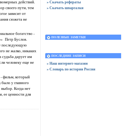
равомерных действий.
» Скачать рефераты
ор своего пути, тем
» Скачать шпаргалки
огое зависит от
нания сюжета не
риальное богатство -
ПОЛЕЗНЫЕ ЗАМЕТКИ
р» Петр Буслов.
ние последующую
ого не жалко, никаких
да судьба дарует им
ПОСЛЕДНИЕ ЗАПИСИ
сли человеку еще не
» Наш интернет-магазин
» Словарь по истории России
- фильм, который
 было у главного
 выбор. Когда нет
и, ее ценности для